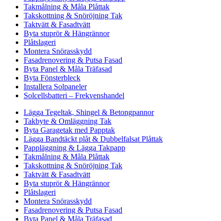
Takmålning & Måla Plåttak
Takskottning & Snöröjning Tak
Taktvätt & Fasadtvätt
Byta stuprör & Hängrännor
Plåtslageri
Montera Snörasskydd
Fasadrenovering & Putsa Fasad
Byta Panel & Måla Träfasad
Byta Fönsterbleck
Installera Solpaneler
Solcellsbatteri – Frekvenshandel
Lägga Tegeltak, Shingel & Betongpannor
Takbyte & Omläggning Tak
Byta Garagetak med Papptak
Lägga Bandtäckt plåt & Dubbelfalsat Plåttak
Pappläggning & Lägga Takpapp
Takmålning & Måla Plåttak
Takskottning & Snöröjning Tak
Taktvätt & Fasadtvätt
Byta stuprör & Hängrännor
Plåtslageri
Montera Snörasskydd
Fasadrenovering & Putsa Fasad
Byta Panel & Måla Träfasad