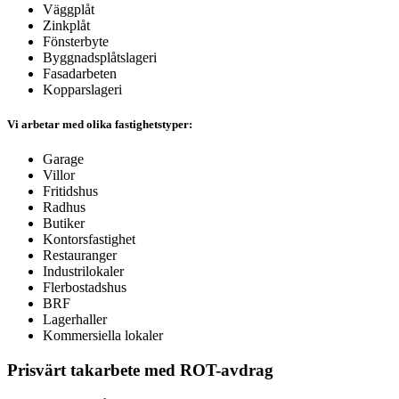
Väggplåt
Zinkplåt
Fönsterbyte
Byggnadsplåtslageri
Fasadarbeten
Kopparslageri
Vi arbetar med olika fastighetstyper:
Garage
Villor
Fritidshus
Radhus
Butiker
Kontorsfastighet
Restauranger
Industrilokaler
Flerbostadshus
BRF
Lagerhaller
Kommersiella lokaler
Prisvärt takarbete med ROT-avdrag