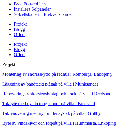
Byta Fönsterbleck
Installera Solpaneler
Solcellsbatteri – Frekvenshandel
Projekt
Blogg
Offert
Projekt
Blogg
Offert
Projekt
Montering av snörasskydd på radhus i Romberga, Enköping
Läggning av bandtäckt plåttak på villa i Munksundet
Renovering av skorstensbeslag och nock på villa i Bredsand
Takbyte med nya betongpannor på villa i Bredsand
Takrenovering med nytt underlagstak på villa i Grillby
Byte av vindskivor och fotplåt på villa i Hummelsta, Enköping