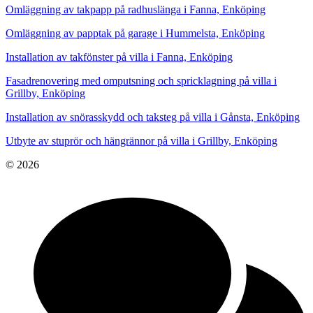
Omläggning av takpapp på radhuslänga i Fanna, Enköping
Omläggning av papptak på garage i Hummelsta, Enköping
Installation av takfönster på villa i Fanna, Enköping
Fasadrenovering med omputsning och spricklagning på villa i
Grillby, Enköping
Installation av snörasskydd och taksteg på villa i Gånsta, Enköping
Utbyte av stuprör och hängrännor på villa i Grillby, Enköping
© 2026