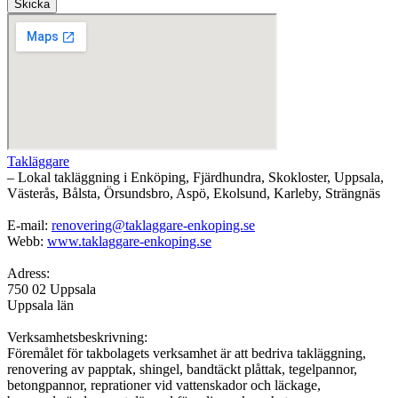
Skicka
Takläggare
– Lokal takläggning i Enköping, Fjärdhundra, Skokloster, Uppsala,
Västerås, Bålsta, Örsundsbro, Aspö, Ekolsund, Karleby, Strängnäs
E-mail:
renovering@taklaggare-enkoping.se
Webb:
www.taklaggare-enkoping.se
Adress:
750 02 Uppsala
Uppsala län
Verksamhetsbeskrivning:
Föremålet för takbolagets verksamhet är att bedriva takläggning,
renovering av papptak, shingel, bandtäckt plåttak, tegelpannor,
betongpannor, reprationer vid vattenskador och läckage,