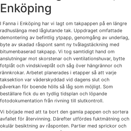
Enköping
I Fanna i Enköping har vi lagt om takpappen på en längre
radhuslänga med låglutande tak. Uppdraget omfattade
demontering av befintlig ytpapp, genomgång av underlag,
byte av skadad råspont samt ny tvålagstäckning med
bitumenbaserad takpapp. Vi tog samtidigt hand om
anslutningar mot skorstenar och ventilationshuvar, bytte
fotplåt och vindskiveplåt och såg över hängrännor och
rännkrokar. Arbetet planerades i etapper så att varje
taksektion var väderskyddad vid dagens slut och
påverkan för boende hölls så låg som möjligt. Som
beställare fick du en tydlig tidsplan och löpande
fotodokumentation från rivning till slutkontroll.
Vi började med att ta bort den gamla pappen och sortera
avfallet för återvinning. Därefter utfördes fuktmätning och
okulär besiktning av råsponten. Partier med sprickor och