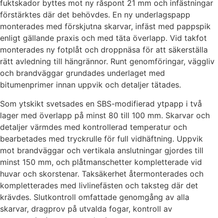
fuktskador byttes mot ny råspont 21 mm och infästningar
förstärktes där det behövdes. En ny underlagspapp
monterades med förskjutna skarvar, infäst med pappspik
enligt gällande praxis och med täta överlapp. Vid takfot
monterades ny fotplåt och droppnäsa för att säkerställa
rätt avledning till hängrännor. Runt genomföringar, väggliv
och brandväggar grundades underlaget med
bitumenprimer innan uppvik och detaljer tätades.
Som ytskikt svetsades en SBS-modifierad ytpapp i två
lager med överlapp på minst 80 till 100 mm. Skarvar och
detaljer värmdes med kontrollerad temperatur och
bearbetades med tryckrulle för full vidhäftning. Uppvik
mot brandväggar och vertikala anslutningar gjordes till
minst 150 mm, och plåtmanschetter kompletterade vid
huvar och skorstenar. Taksäkerhet återmonterades och
kompletterades med livlinefästen och taksteg där det
krävdes. Slutkontroll omfattade genomgång av alla
skarvar, dragprov på utvalda fogar, kontroll av